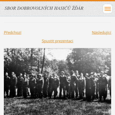
SBOR DOBROVOLNÝCH HASIČŮ ŽĎÁR
Předchozí
Následující
Spustit prezentaci