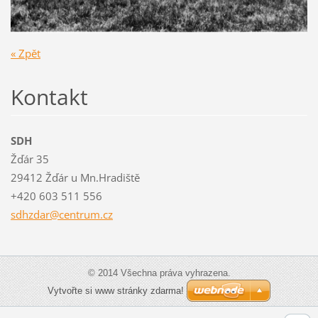
« Zpět
Kontakt
SDH
Žďár 35
29412 Žďár u Mn.Hradiště
+420 603 511 556
sdhzdar@
centrum.
cz
© 2014 Všechna práva vyhrazena.
Vytvořte si www stránky zdarma!