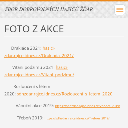
SBOR DOBROVOLNÝCH HASIČŮ ŽĎÁR
FOTO Z AKCE
Drakiáda 2021:
hasici-
zdar.rajce.idnes.cz/Drakiada_2021/
Vítaní podzimu 2021:
hasici-
zdar.rajce.idnes.cz/Vitani_podzimu/
Rozloučení s létem
2020:
sdhzdar.rajce.idnes.cz/Rozlouceni_s_letem_2020
Vánoční akce 2019:
https://sdhzdar.rajce.idnes.cz/Vanoce_2019/
Třeboň 2019:
https://sdhzdar.rajce.idnes.cz/Trebon_2019/