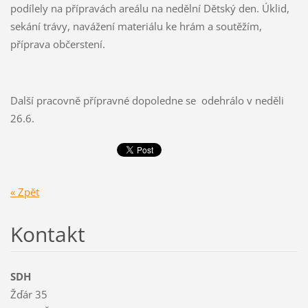
podílely na přípravách areálu na nedělní Dětský den. Úklid,
sekání trávy, navážení materiálu ke hrám a soutěžím,
příprava občerstení.
Další pracovně přípravné dopoledne se odehrálo v neděli
26.6.
« Zpět
Kontakt
SDH
Žďár 35