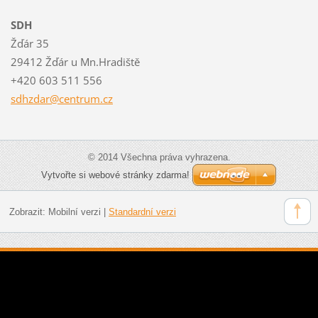
SDH
Žďár 35
29412 Žďár u Mn.Hradiště
+420 603 511 556
sdhzdar@
centrum.
cz
© 2014 Všechna práva vyhrazena.
Vytvořte si webové stránky zdarma!
Zobrazit:
Mobilní verzi
|
Standardní verzi